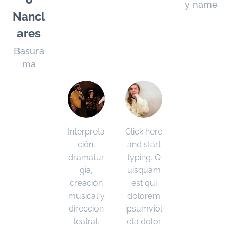
y name
Nancl
ares
Basura
ma
Interpreta
Click here
ción,
and start
dramatur
typing. Q
gia,
uisquam
creación
est qui
musical y
dolorem
dirección
ipsumviol
teatral.
eta dolor