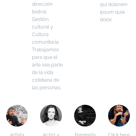
dirección
qui dolorem
teatral.
ipsum quia
Gestión
dolor.
cultural y
Cultura
comunitaria.
Trabajamos
para que el
arte sea parte
de la vida
cotidiana de
las personas.
Artista
Actriz y
Feminista
Click here