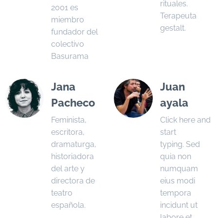
rituales.
2001 es
Terapeuta
miembro
gestalt.
fundador del
colectivo
Basurama
Jana
Juan
Pacheco
ayala
Feminista,
Click here and
escritora,
start
dramaturga,
typing. Sed
historiadora
quia non
del arte y
numquam
directora de
eius modi
teatro
tempora
española.
incidunt ut
labore et