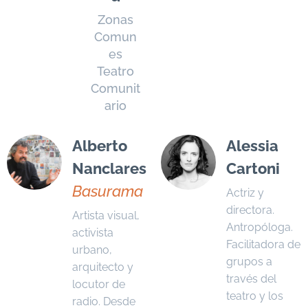
Zonas
Comun
es
Teatro
Comunit
ario
Alberto
Alessia
Nanclares
Cartoni
Basurama
Actriz y
directora.
Artista visual,
Antropóloga.
activista
Facilitadora de
urbano,
grupos a
arquitecto y
través del
locutor de
teatro y los
radio. Desde