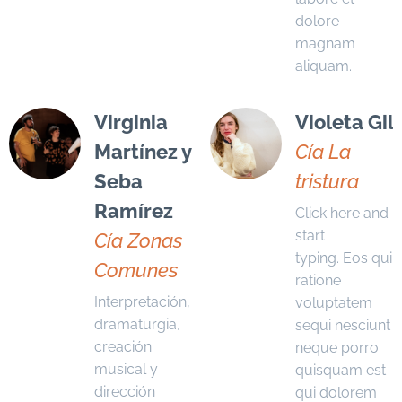
dolore
magnam
aliquam.
Virginia
Violeta Gil
Martínez y
Cía La
Seba
tristura
Ramírez
Click here and
start
Cía Zonas
typing. Eos qui
Comunes
ratione
Interpretación,
voluptatem
dramaturgia,
sequi nesciunt
creación
neque porro
musical y
quisquam est
dirección
qui dolorem