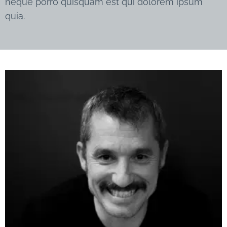
neque porro quisquam est qui dolorem ipsum
quia.