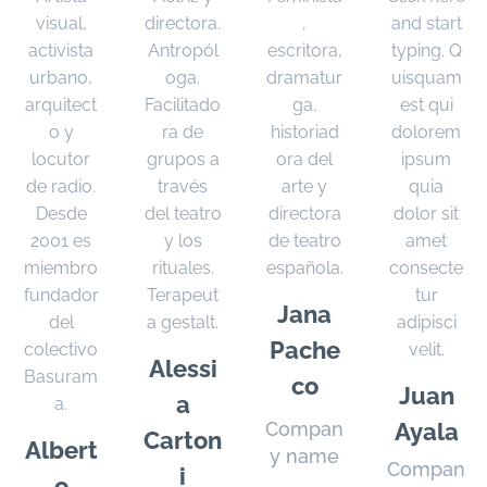
visual,
directora.
,
and start
activista
Antropól
escritora,
typing. Q
urbano,
oga.
dramatur
uisquam
arquitect
Facilitado
ga,
est qui
o y
ra de
historiad
dolorem
locutor
grupos a
ora del
ipsum
de radio.
través
arte y
quia
Desde
del teatro
directora
dolor sit
2001 es
y los
de teatro
amet
miembro
rituales.
española.
consecte
fundador
Terapeut
tur
Jana
del
a gestalt.
adipisci
Pache
colectivo
velit.
Alessi
Basuram
co
Juan
a
a.
Compan
Ayala
Carton
Albert
y name
Compan
i
o