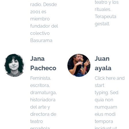
teatro y los
radio. Desde
rituales.
2001 es
Terapeuta
miembro
gestalt.
fundador del
colectivo
Basurama
Jana
Juan
Pacheco
ayala
Feminista,
Click here and
escritora,
start
dramaturga,
typing. Sed
historiadora
quia non
del arte y
numquam
directora de
eius modi
teatro
tempora
española.
incidunt ut