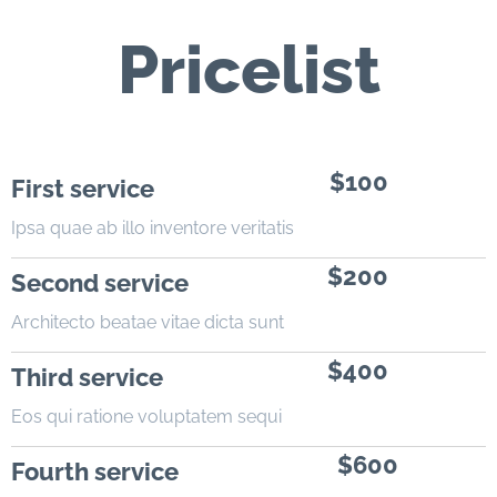
Pricelist
$100
First service
Ipsa quae ab illo inventore veritatis
$200
Second service
Architecto beatae vitae dicta sunt
$400
Third service
Eos qui ratione voluptatem sequi
$600
Fourth service