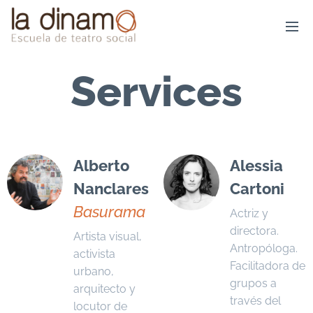
Services
Alberto
Alessia
Nanclares
Cartoni
Basurama
Actriz y
directora.
Artista visual,
Antropóloga.
activista
Facilitadora de
urbano,
grupos a
arquitecto y
través del
locutor de