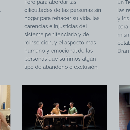
Foro para abordar las
un T
,
dificultades de las personas sin
las r
hogar para rehacer su vida, las
y lo
carencias e injusticias del
para 
sistema penitenciario y de
mism
reinserción, y el aspecto más
cola
humano y emocional de las
Dram
personas que sufrimos algún
tipo de abandono o exclusión.