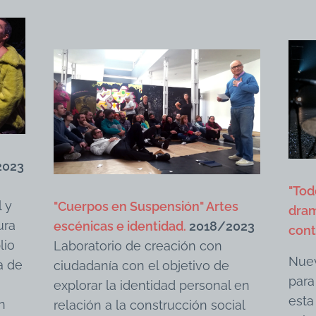
2023
"Tod
l y
"Cuerpos en Suspensión" Artes
dram
ura
escénicas e identidad.
2018/2023
con
lio
Laboratorio de creación con
Nuev
a de
ciudadanía con el objetivo de
para
explorar la identidad personal en
esta
ón
relación a la construcción social