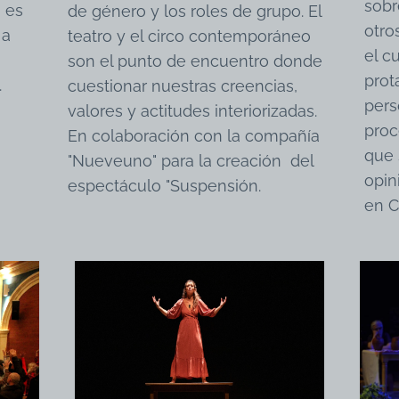
sobr
o es
de género y los roles de grupo. El
otro
 a
teatro y el circo contemporáneo
el c
son el punto de encuentro donde
prot
.
cuestionar nuestras creencias,
pers
valores y actitudes interiorizadas.
proc
En colaboración con la compañía
que 
"Nueveuno" para la creación del
opin
espectáculo "Suspensión.
en C