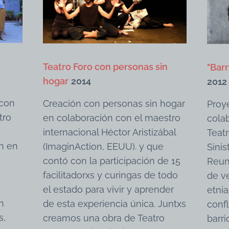
Teatro Foro con personas sin
"Bar
hogar
2014
2012
 con
Creación con personas sin hogar
Proy
tro
en colaboración con el maestro
cola
internacional Héctor Aristizábal
Teatr
on en
(ImaginAction, EEUU). y que
Sinis
contó con la participación de 15
Reun
facilitadorxs y curingas de todo
de v
el estado para vivir y aprender
etnia
n
de esta experiencia única. Juntxs
confl
s,
creamos una obra de Teatro
barri