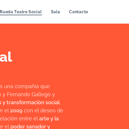
 Rueda Teatro Social
Sala
Contacto
al
es una compañía que
x y Fernando Gallego y
s y transformación social
.
n el
2009
con el deseo de
elación entre el
arte y la
or el
poder sanador y