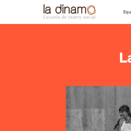
Equ
L