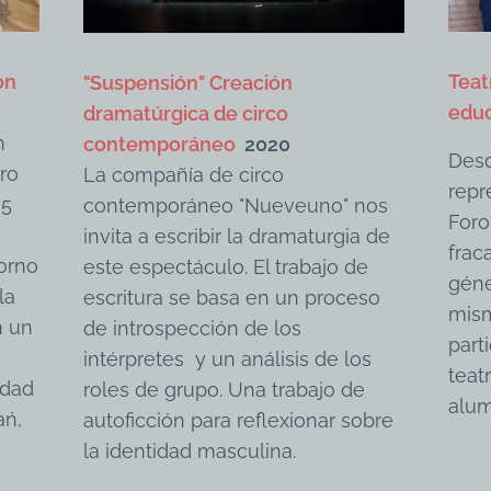
Teat
on
"Suspensión" Creación
educ
dramatúrgica de circo
ón
contemporáneo
2020
Desd
tro
La compañía de circo
repr
65
contemporáneo "Nueveuno" nos
Foro
invita a escribir la dramaturgia de
frac
torno
este espectáculo. El trabajo de
géne
la
escritura se basa en un proceso
mism
n un
de introspección de los
part
intérpretes y un análisis de los
teat
idad
roles de grupo. Una trabajo de
alu
ań,
autoficción para reflexionar sobre
la identidad masculina.