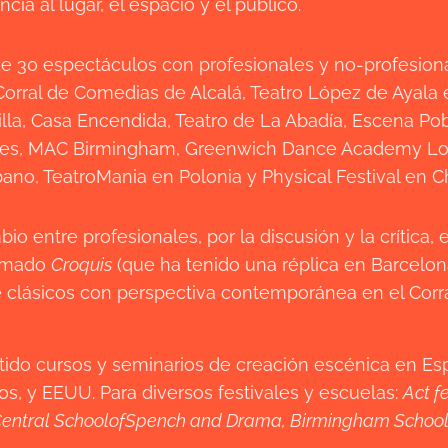
cia al lugar, el espacio y el público.
 de 30 espectáculos con profesionales y no-profesion
 Corral de Comedias de Alcalá, Teatro López de Ayala
illa, Casa Encendida, Teatro de La Abadía, Escena Po
dres, MAC Birmingham, Greenwich Dance Academy Lo
bano, TeatroMania en Polonia y Physical Festival en Ch
o entre profesionales, por la discusión y la crítica, 
lamado
Croquis
(que ha tenido una réplica en Barcelon
 clásicos con perspectiva contemporánea en el Corr
o cursos y seminarios de creación escénica en Españ
s, y EEUU. Para diversos festivales y escuelas:
Act fe
entral SchoolofSpench and Drama, Birmingham SchoolofAc