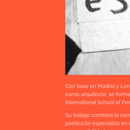
Con base en Madrid y Londr
como arquitecto, se forma
International School of Pe
Su trabajo combina la narr
poética.Se especializa en