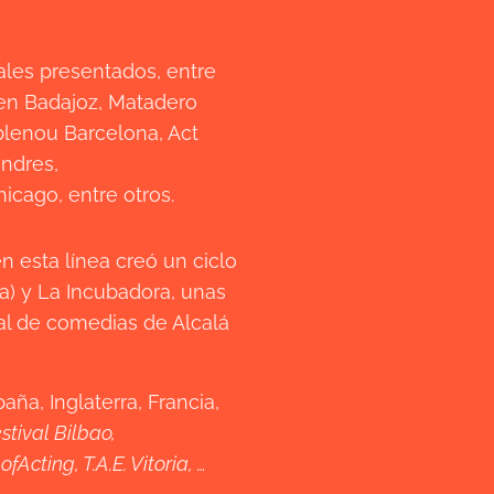
ales presentados, entre
 en Badajoz, Matadero
blenou Barcelona, Act
ndres,
icago, entre otros.
en esta línea creó un ciclo
a) y La Incubadora, unas
al de comedias de Alcalá
a, Inglaterra, Francia,
stival Bilbao,
ting, T.A.E. Vitoria, …