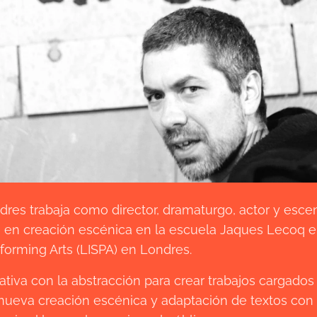
es trabaja como director, dramaturgo, actor y escenó
 en creación escénica en la escuela Jaques Lecoq e
rforming Arts (LISPA) en Londres.
ativa con la abstracción para crear trabajos cargados
 nueva creación escénica y adaptación de textos co