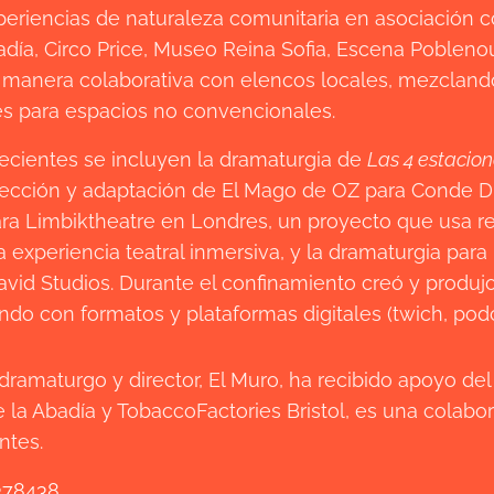
xperiencias de naturaleza comunitaria en asociación 
adía, Circo Price, Museo Reina Sofia, Escena Pobleno
e manera colaborativa con elencos locales, mezcland
s para espacios no convencionales.
ecientes se incluyen la dramaturgia de
Las 4 estacion
irección y adaptación de El Mago de OZ para Conde D
ra Limbiktheatre en Londres, un proyecto que usa rea
 experiencia teatral inmersiva, y la dramaturgia pa
vid Studios. Durante el confinamiento creó y produjo
ando con formatos y plataformas digitales (twich, pod
amaturgo y director, El Muro, ha recibido apoyo del B
 la Abadía y TobaccoFactories Bristol, es una colabo
ntes.
378438